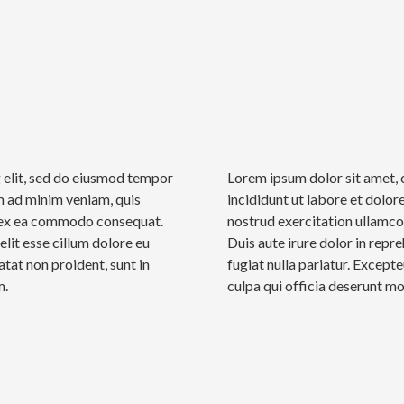
 elit, sed do eiusmod tempor
Lorem ipsum dolor sit amet, 
m ad minim veniam, quis
incididunt ut labore et dolo
ip ex ea commodo consequat.
nostrud exercitation ullamco
elit esse cillum dolore eu
Duis aute irure dolor in repre
atat non proident, sunt in
fugiat nulla pariatur. Except
m.
culpa qui officia deserunt mo