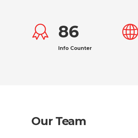
86
Info Counter
Our Team