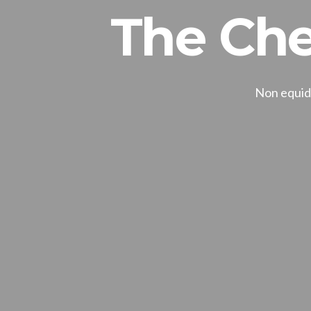
The Che
Non equide