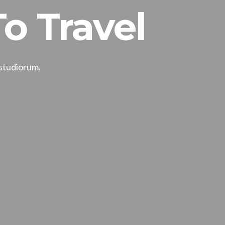
o Travel
 studiorum.