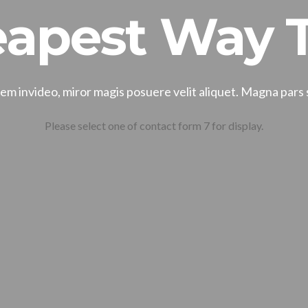
apest Way T
m invideo, miror magis posuere velit aliquet. Magna pars
Please select one of contact form 7 for display.