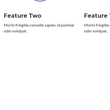
Feature Two
Feature
Morbi fringilla convallis sapien, id pulvinar
Morbi fringilla 
odio volutpat.
odio volutpat.