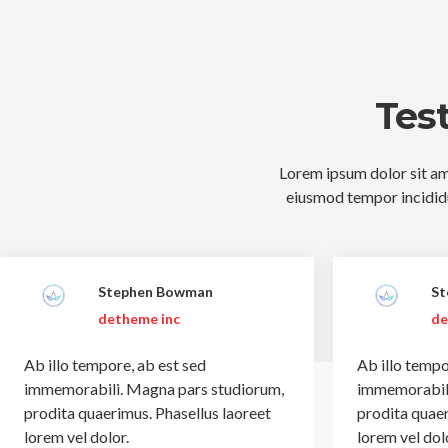
Tes
Lorem ipsum dolor sit ame
eiusmod tempor incididu
Stephen Bowman
St
detheme inc
de
Ab illo tempore, ab est sed
Ab illo tempo
immemorabili. Magna pars studiorum,
immemorabili
prodita quaerimus. Phasellus laoreet
prodita quaer
lorem vel dolor.
lorem vel dol