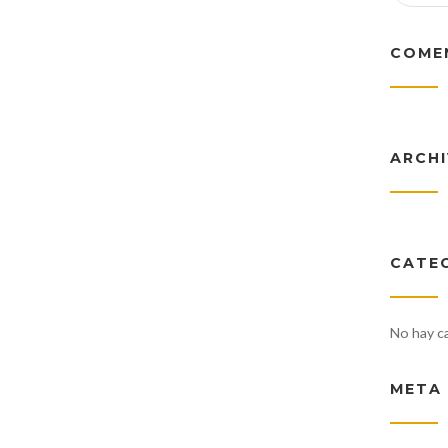
COME
ARCH
CATE
No hay c
META