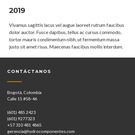
2019
Vivamus sagittis lacus vel augue laoreet rutrum faucibus
dolor auctor. Fusce dapibus, tellus ac cursus commodo,
tortor mauris condimentum nibh, ut fermentum massa
justo sit amet risus. Maecenas faucibus mollis interdum.
CONTÁCTANOS
Bogotá, Colombia
Calle 15 #58-46
(601) 485 2423
(601) 9277323
+57 310 481 4865
gerencia@hydrocomponentes.com