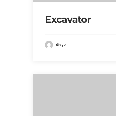
Excavator
diego