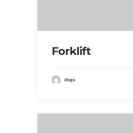
Forklift
diego