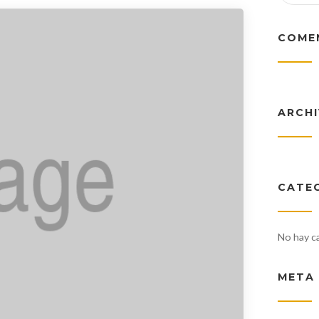
COME
ARCH
CATE
No hay c
META